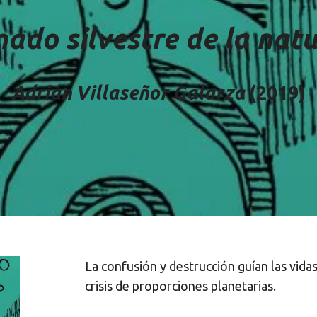
mado silvestre de la nat
Adrián Villaseñor Galarza
(2019
)
La confusión y destrucción guían las vi
crisis de proporciones planetarias.